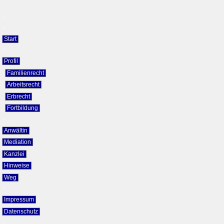
+
+
Start
+
Profil
Familienrecht
Arbeitsrecht
Erbrecht
Fortbildung
+
Anwältin
Mediation
Kanzlei
Hinweise
Weg
+
Impressum
Datenschutz
+